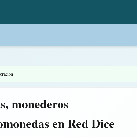
loracion
as, monederos
ptomonedas en Red Dice