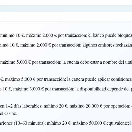
mínimo 10 €, máximo 2.000 € por transacción; el banco puede bloquear
mo 10 €, máximo 2.000 € por transacción; algunos emisores rechazan t
áximo 5.000 € por transacción; la cuenta debe estar a nombre del titu
 máximo 5.000 € por transacción; la cartera puede aplicar comisiones
0 €, máximo 3.000 € por transacción; la disponibilidad depende del p
n 1–2 días laborables; mínimo 20 €, máximo 20.000 € por operación; e
el casino.
iones (10–60 minutos); mínimo 20 €, máximo 50.000 € equivalente; la r