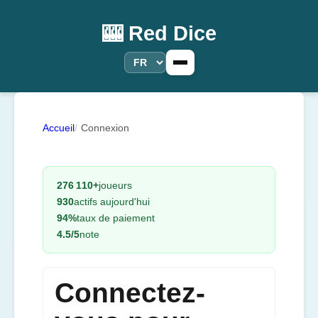
🎰 Red Dice
Accueil
Connexion
276 110+
joueurs
930
actifs aujourd'hui
94%
taux de paiement
4.5/5
note
Connectez-