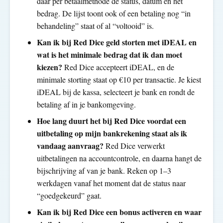
daar per betaalmethode de status, datum en het
bedrag. De lijst toont ook of een betaling nog “in
behandeling” staat of al “voltooid” is.
Kan ik bij Red Dice geld storten met iDEAL en
wat is het minimale bedrag dat ik dan moet
kiezen?
Red Dice accepteert iDEAL, en de
minimale storting staat op €10 per transactie. Je kiest
iDEAL bij de kassa, selecteert je bank en rondt de
betaling af in je bankomgeving.
Hoe lang duurt het bij Red Dice voordat een
uitbetaling op mijn bankrekening staat als ik
vandaag aanvraag?
Red Dice verwerkt
uitbetalingen na accountcontrole, en daarna hangt de
bijschrijving af van je bank. Reken op 1–3
werkdagen vanaf het moment dat de status naar
“goedgekeurd” gaat.
Kan ik bij Red Dice een bonus activeren en waar