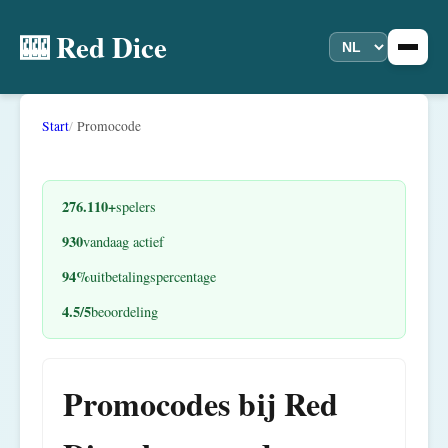
🎰 Red Dice
Start
Promocode
276.110+
spelers
930
vandaag actief
94%
uitbetalingspercentage
4.5/5
beoordeling
Promocodes bij Red