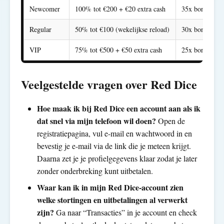
Newcomer
100% tot €200 + €20 extra cash
35x bonus, 10x
Regular
50% tot €100 (wekelijkse reload)
30x bonus
VIP
75% tot €500 + €50 extra cash
25x bonus, 5x 
Veelgestelde vragen over Red Dice
Hoe maak ik bij Red Dice een account aan als ik
dat snel via mijn telefoon wil doen?
Open de
registratiepagina, vul e-mail en wachtwoord in en
bevestig je e-mail via de link die je meteen krijgt.
Daarna zet je je profielgegevens klaar zodat je later
zonder onderbreking kunt uitbetalen.
Waar kan ik in mijn Red Dice-account zien
welke stortingen en uitbetalingen al verwerkt
zijn?
Ga naar “Transacties” in je account en check