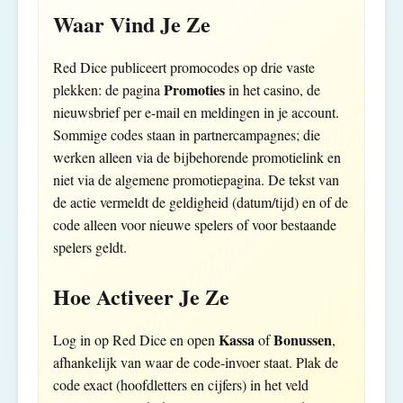
Waar Vind Je Ze
Red Dice publiceert promocodes op drie vaste
Promoties
plekken: de pagina
in het casino, de
nieuwsbrief per e-mail en meldingen in je account.
Sommige codes staan in partnercampagnes; die
werken alleen via de bijbehorende promotielink en
niet via de algemene promotiepagina. De tekst van
de actie vermeldt de geldigheid (datum/tijd) en of de
code alleen voor nieuwe spelers of voor bestaande
spelers geldt.
Hoe Activeer Je Ze
Kassa
Bonussen
Log in op Red Dice en open
of
,
afhankelijk van waar de code-invoer staat. Plak de
code exact (hoofdletters en cijfers) in het veld