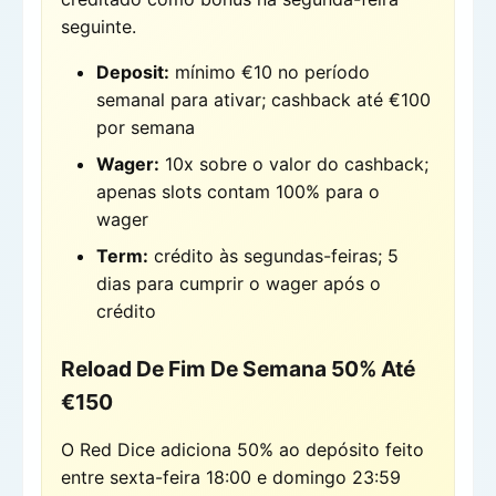
seguinte.
Deposit:
mínimo €10 no período
semanal para ativar; cashback até €100
por semana
Wager:
10x sobre o valor do cashback;
apenas slots contam 100% para o
wager
Term:
crédito às segundas-feiras; 5
dias para cumprir o wager após o
crédito
Reload De Fim De Semana 50% Até
€150
O Red Dice adiciona 50% ao depósito feito
entre sexta-feira 18:00 e domingo 23:59