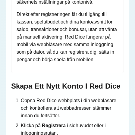
säkerhetsinställningar på kontonivå.
Direkt efter registreringen får du tillgång till
kassan, spelutbudet och dina kontoavsnitt för
saldo, transaktioner och bonusar, utan att vänta
på manuell aktivering. Red Dice fungerar på
mobil via webbläsare med samma inloggning
som på dator, så du kan registrera dig, sätta in
pengar och börja spela från mobilen.
Skapa Ett Nytt Konto I Red Dice
Öppna Red Dice webbplats i din webbläsare
och kontrollera att webbadressen stämmer
innan du fortsätter.
Klicka på
Registrera
i sidhuvudet eller i
inloggningsrutan.