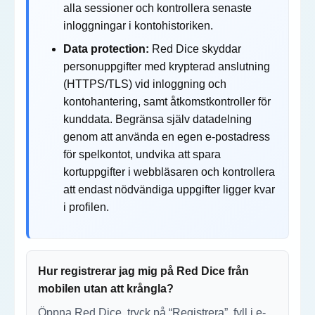
alla sessioner och kontrollera senaste
inloggningar i kontohistoriken.
Data protection:
Red Dice skyddar
personuppgifter med krypterad anslutning
(HTTPS/TLS) vid inloggning och
kontohantering, samt åtkomstkontroller för
kunddata. Begränsa själv datadelning
genom att använda en egen e-postadress
för spelkontot, undvika att spara
kortuppgifter i webbläsaren och kontrollera
att endast nödvändiga uppgifter ligger kvar
i profilen.
Hur registrerar jag mig på Red Dice från
mobilen utan att krångla?
Öppna Red Dice, tryck på “Registrera”, fyll i e-