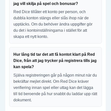
jag vill skilja på spel och bonusar?
Red Dice tillåter ett konto per person, och
dubbla konton stängs eller slås ihop när de
upptäcks. Om du behöver ändra uppgifter gör
du det i kontoinställningarna i stället för att
skapa ett nytt konto.
Hur lång tid tar det att få kontot klart på Red
Dice, från att jag trycker på registrera tills jag
kan spela?
Själva registreringen går på någon minut när du
bekräftar mejlet direkt. Om Red Dice kräver
verifiering innan spel eller uttag kan det lägga
till tid beroende på hur snabbt du laddar upp rätt
dokument.