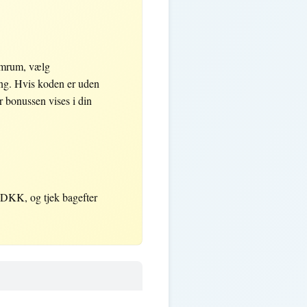
emrum, vælg
ing. Hvis koden er uden
er bonussen vises i din
 DKK, og tjek bagefter