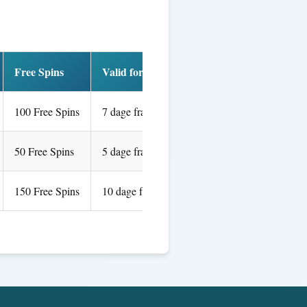
Free Spins
Valid for
100 Free Spins
7 dage fra aktivering
50 Free Spins
5 dage fra aktivering
150 Free Spins
10 dage fra aktivering