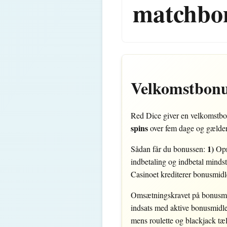
matchbon
Velkomstbonu
Red Dice giver en velkomstb
spins
over fem dage og gælder
1)
Sådan får du bonussen:
Opr
indbetaling og indbetal minds
Casinoet krediterer bonusmid
Omsætningskravet på bonusmi
indsats med aktive bonusmidl
mens roulette og blackjack tæ