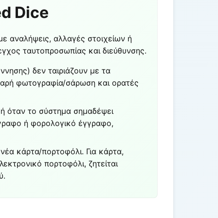
d Dice
με αναλήψεις, αλλαγές στοιχείων ή
εγχος ταυτοπροσωπίας και διεύθυνσης.
ννησης) δεν ταιριάζουν με τα
αθαρή φωτογραφία/σάρωση και ορατές
λ ή όταν το σύστημα σημαδέψει
ίγραφο ή φορολογικό έγγραφο,
 νέα κάρτα/πορτοφόλι. Για κάρτα,
λεκτρονικό πορτοφόλι, ζητείται
ύ.