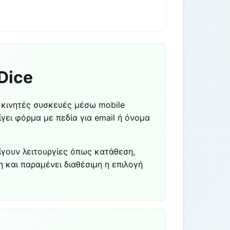
Dice
 κινητές συσκευές μέσω mobile
γει φόρμα με πεδία για email ή όνομα
ίγουν λειτουργίες όπως κατάθεση,
η και παραμένει διαθέσιμη η επιλογή