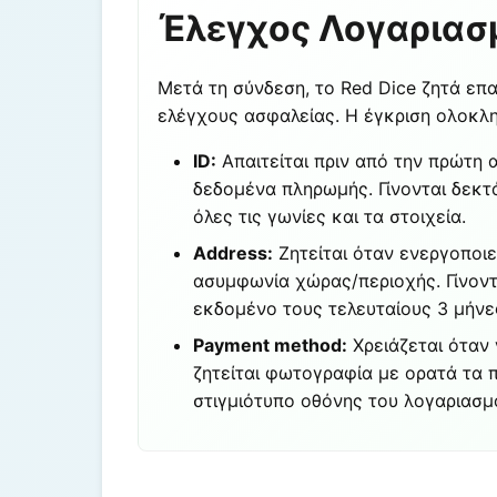
Έλεγχος Λογαριασμ
Μετά τη σύνδεση, το Red Dice ζητά επα
ελέγχους ασφαλείας. Η έγκριση ολοκλ
ID:
Απαιτείται πριν από την πρώτη 
δεδομένα πληρωμής. Γίνονται δεκτ
όλες τις γωνίες και τα στοιχεία.
Address:
Ζητείται όταν ενεργοποιε
ασυμφωνία χώρας/περιοχής. Γίνοντ
εκδομένο τους τελευταίους 3 μήνε
Payment method:
Χρειάζεται όταν 
ζητείται φωτογραφία με ορατά τα π
στιγμιότυπο οθόνης του λογαριασμ