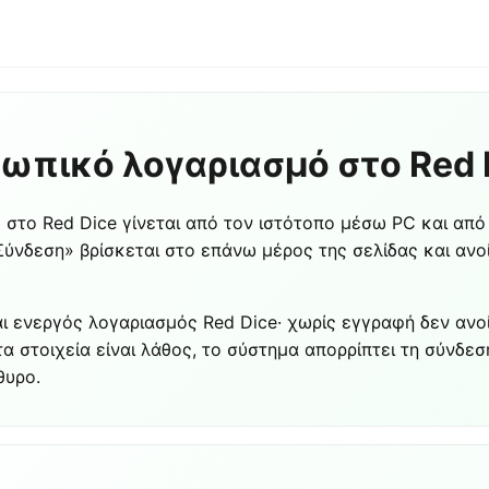
ωπικό λογαριασμό στο Red 
στο Red Dice γίνεται από τον ιστότοπο μέσω PC και από
Σύνδεση» βρίσκεται στο επάνω μέρος της σελίδας και ανοί
αι ενεργός λογαριασμός Red Dice· χωρίς εγγραφή δεν ανο
α στοιχεία είναι λάθος, το σύστημα απορρίπτει τη σύνδεσ
θυρο.