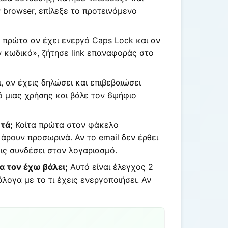
 browser, επίλεξε το προτεινόμενο
πρώτα αν έχει ενεργό Caps Lock και αν
ν κωδικό», ζήτησε link επαναφοράς στο
, αν έχεις δηλώσει και επιβεβαιώσει
ό μιας χρήσης και βάλε τον 6ψήφιο
τά;
Κοίτα πρώτα στον φάκελο
άρουν προσωρινά. Αν το email δεν έρθει
ις συνδέσει στον λογαριασμό.
α τον έχω βάλει;
Αυτό είναι έλεγχος 2
ογα με το τι έχεις ενεργοποιήσει. Αν