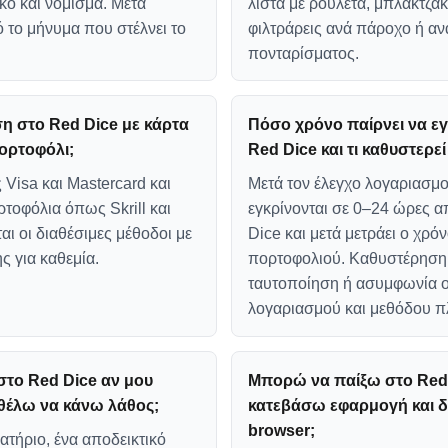
κό και νόμισμα. Μετά
λίστα με ρουλέτα, μπλάκτζα
ό το μήνυμα που στέλνει το
φιλτράρεις ανά πάροχο ή ανά
πονταρίσματος.
 στο Red Dice με κάρτα
Πόσο χρόνο παίρνει να εγ
ορτοφόλι;
Red Dice και τι καθυστερε
 Visa και Mastercard και
Μετά τον έλεγχο λογαριασμο
ρτοφόλια όπως Skrill και
εγκρίνονται σε 0–24 ώρες α
ται οι διαθέσιμες μέθοδοι με
Dice και μετά μετράει ο χρό
ς για καθεμία.
πορτοφολιού. Καθυστέρηση 
ταυτοποίηση ή ασυμφωνία ο
λογαριασμού και μεθόδου 
το Red Dice αν μου
Μπορώ να παίξω στο Red 
 θέλω να κάνω λάθος;
κατεβάσω εφαρμογή και δ
browser;
ατήριο, ένα αποδεικτικό