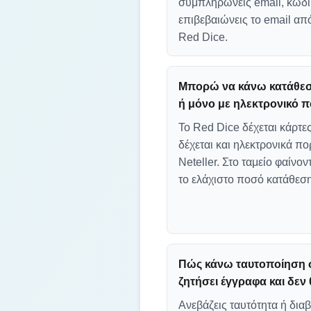
συμπληρώνεις email, κωδι
επιβεβαιώνεις το email απ
Red Dice.
Μπορώ να κάνω κατάθεση
ή μόνο με ηλεκτρονικό π
Το Red Dice δέχεται κάρτες
δέχεται και ηλεκτρονικά πο
Neteller. Στο ταμείο φαίνον
το ελάχιστο ποσό κατάθεση
Πώς κάνω ταυτοποίηση σ
ζητήσει έγγραφα και δεν
Ανεβάζεις ταυτότητα ή διαβ