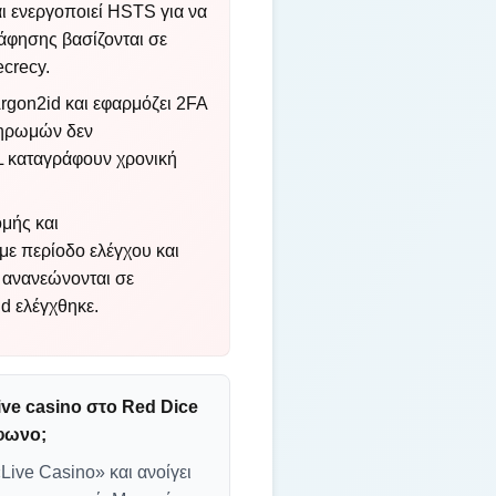
ι ενεργοποιεί HSTS για να
άφησης βασίζονται σε
crecy.
gon2id και εφαρμόζει 2FA
ληρωμών δεν
L καταγράφουν χρονική
μής και
ε περίοδο ελέγχου και
ι ανανεώνονται σε
d ελέγχθηκε.
ive casino στο Red Dice
φωνο;
ive Casino» και ανοίγει