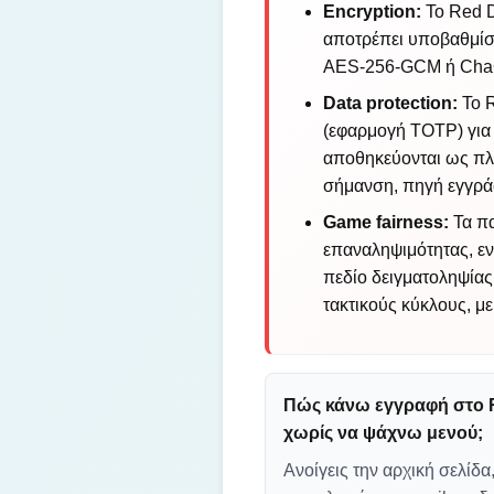
Encryption:
Το Red D
αποτρέπει υποβαθμίσ
AES-256-GCM ή ChaCh
Data protection:
Το R
(εφαρμογή TOTP) για
αποθηκεύονται ως πλή
σήμανση, πηγή εγγράφ
Game fairness:
Τα πα
επαναληψιμότητας, εν
πεδίο δειγματοληψίας
τακτικούς κύκλους, μ
Πώς κάνω εγγραφή στο R
χωρίς να ψάχνω μενού;
Ανοίγεις την αρχική σελίδ