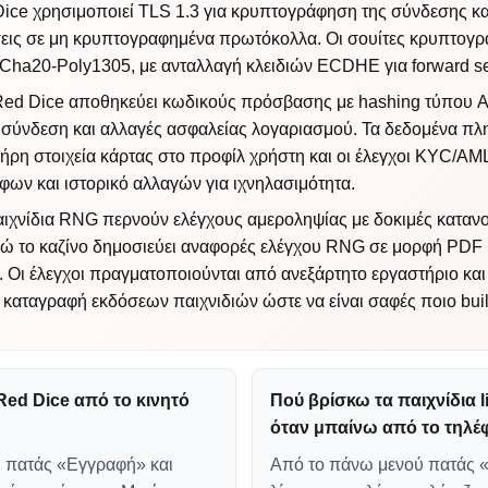
ice χρησιμοποιεί TLS 1.3 για κρυπτογράφηση της σύνδεσης κα
εις σε μη κρυπτογραφημένα πρωτόκολλα. Οι σουίτες κρυπτογρ
a20-Poly1305, με ανταλλαγή κλειδιών ECDHE για forward se
ed Dice αποθηκεύει κωδικούς πρόσβασης με hashing τύπου Ar
 σύνδεση και αλλαγές ασφαλείας λογαριασμού. Τα δεδομένα π
ρη στοιχεία κάρτας στο προφίλ χρήστη και οι έλεγχοι KYC/AM
ων και ιστορικό αλλαγών για ιχνηλασιμότητα.
ιχνίδια RNG περνούν ελέγχους αμεροληψίας με δοκιμές κατανο
ώ το καζίνο δημοσιεύει αναφορές ελέγχου RNG σε μορφή PDF μ
. Οι έλεγχοι πραγματοποιούνται από ανεξάρτητο εργαστήριο κα
ε καταγραφή εκδόσεων παιχνιδιών ώστε να είναι σαφές ποιο buil
ed Dice από το κινητό
Πού βρίσκω τα παιχνίδια l
όταν μπαίνω από το τηλέ
α, πατάς «Εγγραφή» και
Από το πάνω μενού πατάς «L