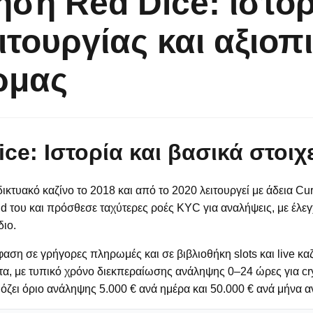
ηση Red Dice: ιστορ
ιτουργίας και αξιοπ
ρμας
ce: Ιστορία και βασικά στοιχ
δικτυακό καζίνο το 2018 και από το 2020 λειτουργεί με άδεια C
d του και πρόσθεσε ταχύτερες ροές KYC για αναλήψεις, με έλεγ
διο.
φαση σε γρήγορες πληρωμές και σε βιβλιοθήκη slots και live κ
τα, με τυπικό χρόνο διεκπεραίωσης ανάληψης 0–24 ώρες για cr
μόζει όριο ανάληψης 5.000 € ανά ημέρα και 50.000 € ανά μήνα 