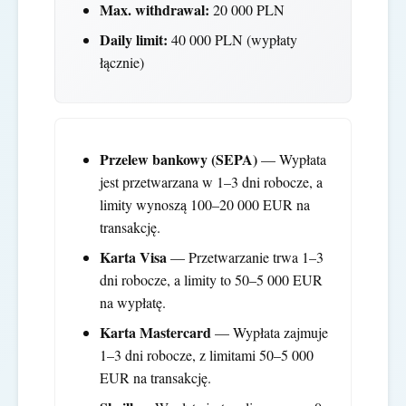
Max. withdrawal:
20 000 PLN
Daily limit:
40 000 PLN (wypłaty
łącznie)
Przelew bankowy (SEPA)
— Wypłata
jest przetwarzana w 1–3 dni robocze, a
limity wynoszą 100–20 000 EUR na
transakcję.
Karta Visa
— Przetwarzanie trwa 1–3
dni robocze, a limity to 50–5 000 EUR
na wypłatę.
Karta Mastercard
— Wypłata zajmuje
1–3 dni robocze, z limitami 50–5 000
EUR na transakcję.