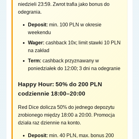
niedzieli 23:59. Zwrot trafia jako bonus do
odegrania.
Deposit:
min. 100 PLN w okresie
weekendu
Wager:
cashback 10x; limit stawki 10 PLN
na zakład
Term:
cashback przyznawany w
poniedziałek do 12:00; 3 dni na odegranie
Happy Hour: 50% do 200 PLN
codziennie 18:00–20:00
Red Dice dolicza 50% do jednego depozytu
zrobionego między 18:00 a 20:00. Promocja
działa raz dziennie na konto.
Deposit:
min. 40 PLN, max. bonus 200