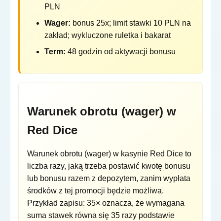
PLN
Wager:
bonus 25x; limit stawki 10 PLN na
zakład; wykluczone ruletka i bakarat
Term:
48 godzin od aktywacji bonusu
Warunek obrotu (wager) w
Red Dice
Warunek obrotu (wager) w kasynie Red Dice to
liczba razy, jaką trzeba postawić kwotę bonusu
lub bonusu razem z depozytem, zanim wypłata
środków z tej promocji będzie możliwa.
Przykład zapisu: 35× oznacza, że wymagana
suma stawek równa się 35 razy podstawie