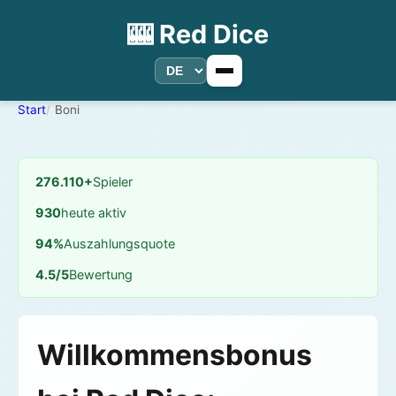
🎰 Red Dice
Start
Boni
276.110+
Spieler
930
heute aktiv
94%
Auszahlungsquote
4.5/5
Bewertung
Willkommensbonus