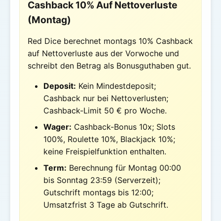
Cashback 10% Auf Nettoverluste
(Montag)
Red Dice berechnet montags 10% Cashback
auf Nettoverluste aus der Vorwoche und
schreibt den Betrag als Bonusguthaben gut.
Deposit:
Kein Mindestdeposit;
Cashback nur bei Nettoverlusten;
Cashback-Limit 50 € pro Woche.
Wager:
Cashback-Bonus 10x; Slots
100%, Roulette 10%, Blackjack 10%;
keine Freispielfunktion enthalten.
Term:
Berechnung für Montag 00:00
bis Sonntag 23:59 (Serverzeit);
Gutschrift montags bis 12:00;
Umsatzfrist 3 Tage ab Gutschrift.