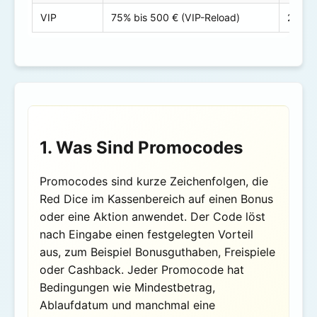
VIP
75% bis 500 € (VIP-Reload)
25x B
1. Was Sind Promocodes
Promocodes sind kurze Zeichenfolgen, die
Red Dice im Kassenbereich auf einen Bonus
oder eine Aktion anwendet. Der Code löst
nach Eingabe einen festgelegten Vorteil
aus, zum Beispiel Bonusguthaben, Freispiele
oder Cashback. Jeder Promocode hat
Bedingungen wie Mindestbetrag,
Ablaufdatum und manchmal eine