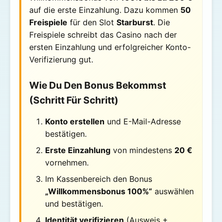
auf die erste Einzahlung. Dazu kommen
50
Freispiele
für den Slot
Starburst
. Die
Freispiele schreibt das Casino nach der
ersten Einzahlung und erfolgreicher Konto-
Verifizierung gut.
Wie Du Den Bonus Bekommst
(Schritt Für Schritt)
Konto erstellen
und E-Mail-Adresse
bestätigen.
Erste Einzahlung
von mindestens
20 €
vornehmen.
Im Kassenbereich den Bonus
„Willkommensbonus 100%“
auswählen
und bestätigen.
Identität verifizieren
(Ausweis +