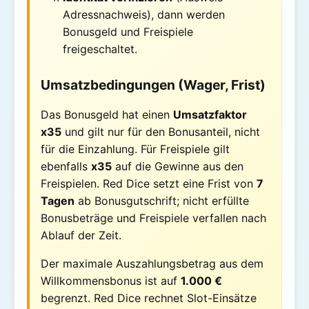
Adressnachweis), dann werden
Bonusgeld und Freispiele
freigeschaltet.
Umsatzbedingungen (Wager, Frist)
Das Bonusgeld hat einen
Umsatzfaktor
x35
und gilt nur für den Bonusanteil, nicht
für die Einzahlung. Für Freispiele gilt
ebenfalls
x35
auf die Gewinne aus den
Freispielen. Red Dice setzt eine Frist von
7
Tagen
ab Bonusgutschrift; nicht erfüllte
Bonusbeträge und Freispiele verfallen nach
Ablauf der Zeit.
Der maximale Auszahlungsbetrag aus dem
Willkommensbonus ist auf
1.000 €
begrenzt. Red Dice rechnet Slot-Einsätze