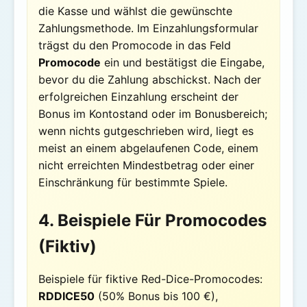
die Kasse und wählst die gewünschte
Zahlungsmethode. Im Einzahlungsformular
trägst du den Promocode in das Feld
Promocode
ein und bestätigst die Eingabe,
bevor du die Zahlung abschickst. Nach der
erfolgreichen Einzahlung erscheint der
Bonus im Kontostand oder im Bonusbereich;
wenn nichts gutgeschrieben wird, liegt es
meist an einem abgelaufenen Code, einem
nicht erreichten Mindestbetrag oder einer
Einschränkung für bestimmte Spiele.
4. Beispiele Für Promocodes
(Fiktiv)
Beispiele für fiktive Red-Dice-Promocodes:
RDDICE50
(50% Bonus bis 100 €),