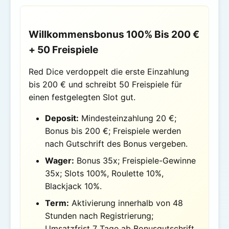
Willkommensbonus 100% Bis 200 €
+ 50 Freispiele
Red Dice verdoppelt die erste Einzahlung
bis 200 € und schreibt 50 Freispiele für
einen festgelegten Slot gut.
Deposit:
Mindesteinzahlung 20 €;
Bonus bis 200 €; Freispiele werden
nach Gutschrift des Bonus vergeben.
Wager:
Bonus 35x; Freispiele-Gewinne
35x; Slots 100%, Roulette 10%,
Blackjack 10%.
Term:
Aktivierung innerhalb von 48
Stunden nach Registrierung;
Umsatzfrist 7 Tage ab Bonusgutschrift.