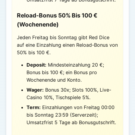
Reload-Bonus 50% Bis 100 €
(Wochenende)
Jeden Freitag bis Sonntag gibt Red Dice
auf eine Einzahlung einen Reload-Bonus von
50% bis 100 €.
Deposit:
Mindesteinzahlung 20 €;
Bonus bis 100 €; ein Bonus pro
Wochenende und Konto.
Wager:
Bonus 30x; Slots 100%, Live-
Casino 10%, Tischspiele 5%.
Term:
Einzahlungen von Freitag 00:00
bis Sonntag 23:59 (Serverzeit);
Umsatzfrist 5 Tage ab Bonusgutschrift.