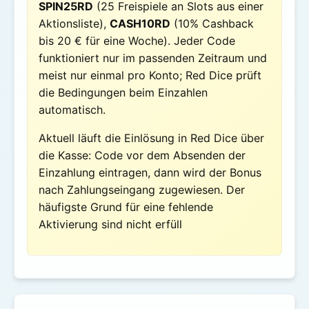
SPIN25RD
(25 Freispiele an Slots aus einer
Aktionsliste),
CASH10RD
(10% Cashback
bis 20 € für eine Woche). Jeder Code
funktioniert nur im passenden Zeitraum und
meist nur einmal pro Konto; Red Dice prüft
die Bedingungen beim Einzahlen
automatisch.
Aktuell läuft die Einlösung in Red Dice über
die Kasse: Code vor dem Absenden der
Einzahlung eintragen, dann wird der Bonus
nach Zahlungseingang zugewiesen. Der
häufigste Grund für eine fehlende
Aktivierung sind nicht erfüll