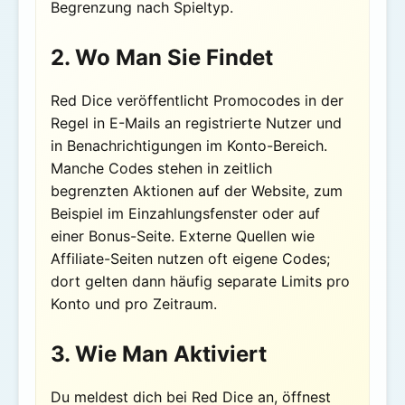
Begrenzung nach Spieltyp.
2. Wo Man Sie Findet
Red Dice veröffentlicht Promocodes in der
Regel in E-Mails an registrierte Nutzer und
in Benachrichtigungen im Konto-Bereich.
Manche Codes stehen in zeitlich
begrenzten Aktionen auf der Website, zum
Beispiel im Einzahlungsfenster oder auf
einer Bonus-Seite. Externe Quellen wie
Affiliate-Seiten nutzen oft eigene Codes;
dort gelten dann häufig separate Limits pro
Konto und pro Zeitraum.
3. Wie Man Aktiviert
Du meldest dich bei Red Dice an, öffnest