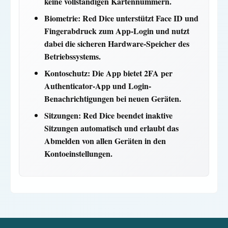
keine vollständigen Kartennummern.
Biometrie:
Red Dice unterstützt Face ID und
Fingerabdruck zum App-Login und nutzt
dabei die sicheren Hardware-Speicher des
Betriebssystems.
Kontoschutz:
Die App bietet 2FA per
Authenticator-App und Login-
Benachrichtigungen bei neuen Geräten.
Sitzungen:
Red Dice beendet inaktive
Sitzungen automatisch und erlaubt das
Abmelden von allen Geräten in den
Kontoeinstellungen.