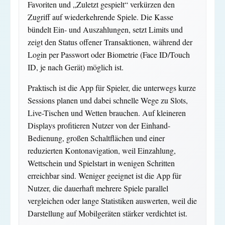
Favoriten und „Zuletzt gespielt“ verkürzen den
Zugriff auf wiederkehrende Spiele. Die Kasse
bündelt Ein- und Auszahlungen, setzt Limits und
zeigt den Status offener Transaktionen, während der
Login per Passwort oder Biometrie (Face ID/Touch
ID, je nach Gerät) möglich ist.
Praktisch ist die App für Spieler, die unterwegs kurze
Sessions planen und dabei schnelle Wege zu Slots,
Live-Tischen und Wetten brauchen. Auf kleineren
Displays profitieren Nutzer von der Einhand-
Bedienung, großen Schaltflächen und einer
reduzierten Kontonavigation, weil Einzahlung,
Wettschein und Spielstart in wenigen Schritten
erreichbar sind. Weniger geeignet ist die App für
Nutzer, die dauerhaft mehrere Spiele parallel
vergleichen oder lange Statistiken auswerten, weil die
Darstellung auf Mobilgeräten stärker verdichtet ist.