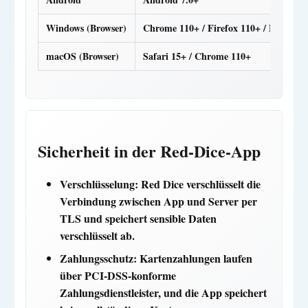
Windows (Browser)
Chrome 110+ / Firefox 110+ / Edge 110
macOS (Browser)
Safari 15+ / Chrome 110+
Sicherheit in der Red-Dice-App
Verschlüsselung:
Red Dice verschlüsselt die
Verbindung zwischen App und Server per
TLS und speichert sensible Daten
verschlüsselt ab.
Zahlungsschutz:
Kartenzahlungen laufen
über PCI-DSS-konforme
Zahlungsdienstleister, und die App speichert