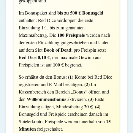
gekoppelt sind.
bis zu 500 € Bonusgeld
Im Bonuspaket sind
enthalten: Red Dice verdoppelt die erste
Einzahlung 1:1, bis zum genannten
100 Freispiele
Maximalbetrag. Die
werden nach
der ersten Einzahlung gutgeschrieben und laufen
Book of Dead
auf dem Slot
; pro Freispin setzt
0,10 €
Red Dice
, der maximale Gewinn aus
100 €
Freispielen ist auf
begrenzt.
(1)
So erhältst du den Bonus:
Konto bei Red Dice
(2)
registrieren und E‑Mail bestätigen.
Im
Kassenbereich den Bereich „Bonus“ öffnen und
Willkommensbonus
(3)
den
aktivieren.
Erste
20 €
(4)
Einzahlung tätigen, Mindestbetrag
.
Bonusgeld und Freispiele erscheinen danach im
15
Spielerkonto; Freispiele werden innerhalb von
Minuten
freigeschaltet.