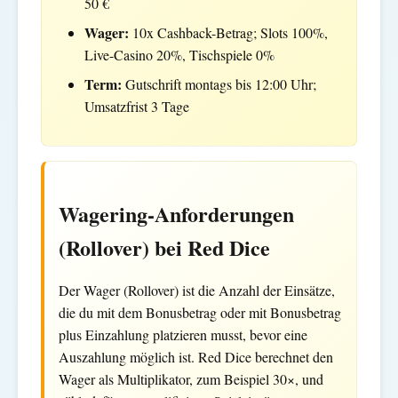
50 €
Wager:
10x Cashback-Betrag; Slots 100%,
Live-Casino 20%, Tischspiele 0%
Term:
Gutschrift montags bis 12:00 Uhr;
Umsatzfrist 3 Tage
Wagering-Anforderungen
(Rollover) bei Red Dice
Der Wager (Rollover) ist die Anzahl der Einsätze,
die du mit dem Bonusbetrag oder mit Bonusbetrag
plus Einzahlung platzieren musst, bevor eine
Auszahlung möglich ist. Red Dice berechnet den
Wager als Multiplikator, zum Beispiel 30×, und