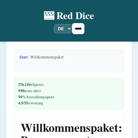
🎰 Red Dice
Start
Willkommenspaket
276.110+
Spieler
930
heute aktiv
94%
Auszahlungsquote
4.5/5
Bewertung
Willkommenspaket: