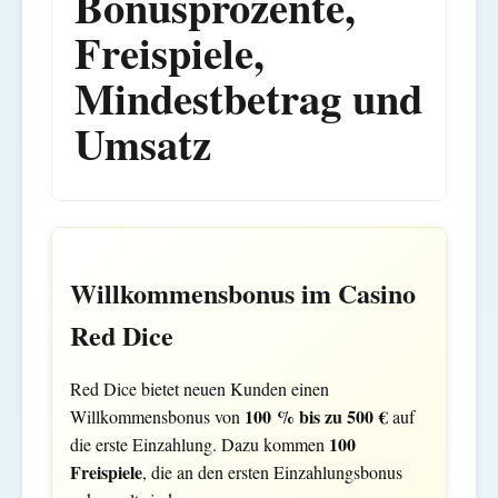
Bonusprozente,
Freispiele,
Mindestbetrag und
Umsatz
Willkommensbonus im Casino
Red Dice
Red Dice bietet neuen Kunden einen
100 % bis zu 500 €
Willkommensbonus von
auf
100
die erste Einzahlung. Dazu kommen
Freispiele
, die an den ersten Einzahlungsbonus