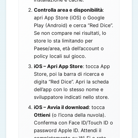
Controlla area e disponibilità
:
apri App Store (iOS) o Google
Play (Android) e cerca “Red Dice”.
Se non compare nei risultati, lo
store lo sta limitando per
Paese/area, età dell’account o
policy locali sul gioco.
iOS – Apri App Store
: tocca App
Store, poi la barra di ricerca e
digita “Red Dice”. Apri la scheda
dell’app con lo stesso nome e
sviluppatore indicati nello store.
iOS – Avvia il download
: tocca
Ottieni
(o l’icona della nuvola).
Conferma con Face ID/Touch ID o
password Apple ID. Attendi il
completamento su Wi‑Fi o rete