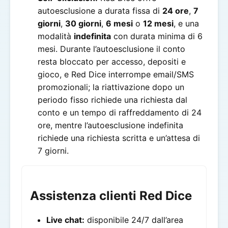
autoesclusione a durata fissa di
24 ore
,
7
giorni
,
30 giorni
,
6 mesi
o
12 mesi
, e una
modalità
indefinita
con durata minima di 6
mesi. Durante l’autoesclusione il conto
resta bloccato per accesso, depositi e
gioco, e Red Dice interrompe email/SMS
promozionali; la riattivazione dopo un
periodo fisso richiede una richiesta dal
conto e un tempo di raffreddamento di 24
ore, mentre l’autoesclusione indefinita
richiede una richiesta scritta e un’attesa di
7 giorni.
Assistenza clienti Red Dice
Live chat:
disponibile 24/7 dall’area