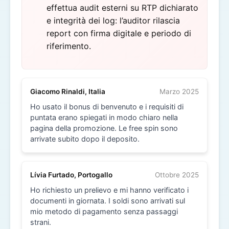
effettua audit esterni su RTP dichiarato
e integrità dei log: l’auditor rilascia
report con firma digitale e periodo di
riferimento.
Giacomo Rinaldi, Italia
Marzo 2025
Ho usato il bonus di benvenuto e i requisiti di
puntata erano spiegati in modo chiaro nella
pagina della promozione. Le free spin sono
arrivate subito dopo il deposito.
Lívia Furtado, Portogallo
Ottobre 2025
Ho richiesto un prelievo e mi hanno verificato i
documenti in giornata. I soldi sono arrivati sul
mio metodo di pagamento senza passaggi
strani.