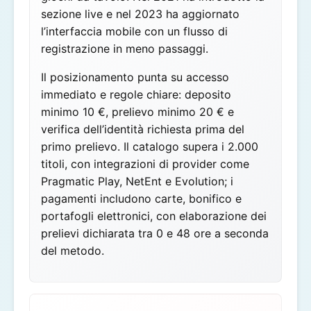
sezione live e nel 2023 ha aggiornato
l’interfaccia mobile con un flusso di
registrazione in meno passaggi.
Il posizionamento punta su accesso
immediato e regole chiare: deposito
minimo 10 €, prelievo minimo 20 € e
verifica dell’identità richiesta prima del
primo prelievo. Il catalogo supera i 2.000
titoli, con integrazioni di provider come
Pragmatic Play, NetEnt e Evolution; i
pagamenti includono carte, bonifico e
portafogli elettronici, con elaborazione dei
prelievi dichiarata tra 0 e 48 ore a seconda
del metodo.