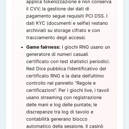
applica tokenizzazione e non conserva
il CVV; la gestione dei dati di
pagamento segue requisiti PCI DSS. I
dati KYC (documenti e selfie) restano
archiviati su storage cifrato e con
tracciamento degli accessi.
Game fairness:
I giochi RNG usano un
generatore di numeri casuali
certificato con test statistici periodici.
Red Dice pubblica l’identificativo del
certificato RNG e la data dell’ultimo
controllo nel pannello “Regole e
certificazioni”. Per i giochi live, i tavoli
usano streaming con registrazione
delle mani e log delle puntate; le
discrepanze tra log di tavolo e
contabilità generano blocco
automatico della sessione. Il casinò