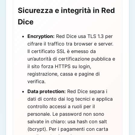
Sicurezza e integrità in Red
Dice
Encryption:
Red Dice usa TLS 1.3 per
cifrare il traffico tra browser e server.
Il certificato SSL è emesso da
un’autorità di certificazione pubblica e
il sito forza HTTPS su login,
registrazione, cassa e pagine di
verifica.
Data protection:
Red Dice separa i
dati di conto dai log tecnici e applica
controllo accessi a ruoli per il
personale. Le password non sono
salvate in chiaro: usa hash con salt
(bcrypt). Per i pagamenti con carta