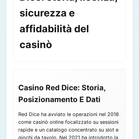
sicurezza e
affidabilità del
casinò
Casino Red Dice: Storia,
Posizionamento E Dati
Red Dice ha avviato le operazioni nel 2018
come casinò online focalizzato su sessioni
rapide e un catalogo concentrato su slot e
giochi da tavolo. Nel 2021 ha introdotto la