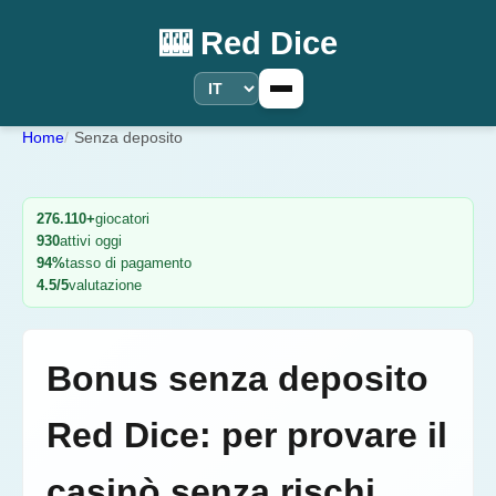
🎰 Red Dice
Home
Senza deposito
276.110+
giocatori
930
attivi oggi
94%
tasso di pagamento
4.5/5
valutazione
Bonus senza deposito
Red Dice: per provare il
casinò senza rischi