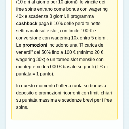
(10 giri al giorno per 10 giorni); le vincite dei
free spins entrano come bonus con wagering
40x e scadenza 3 giorni. Il programma
cashback
paga il 10% delle perdite nette
settimanali sulle slot, con limite 100 € e
conversione con wagering 10x entro 5 giorni.
Le
promozioni
includono una “Ricarica del
venerdì” del 50% fino a 100 € (minimo 20 €,
wagering 30x) e un torneo slot mensile con
montepremi di 5.000 € basato su punti (1 € di
puntata = 1 punto).
In questo momento l’offerta ruota su bonus a
deposito e promozioni ricorrenti con limiti chiari
su puntata massima e scadenze brevi per i free
spins.