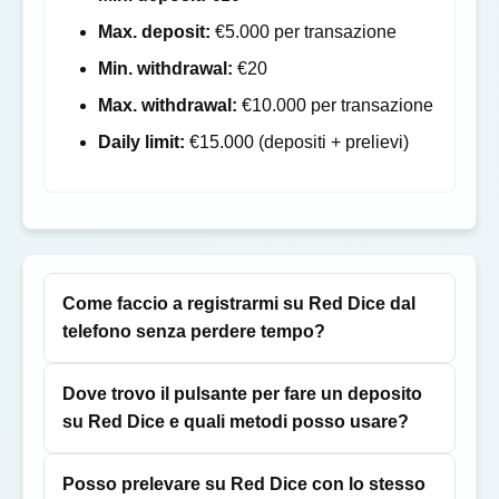
Max. deposit:
€5.000 per transazione
Min. withdrawal:
€20
Max. withdrawal:
€10.000 per transazione
Daily limit:
€15.000 (depositi + prelievi)
Come faccio a registrarmi su Red Dice dal
telefono senza perdere tempo?
Dove trovo il pulsante per fare un deposito
su Red Dice e quali metodi posso usare?
Posso prelevare su Red Dice con lo stesso