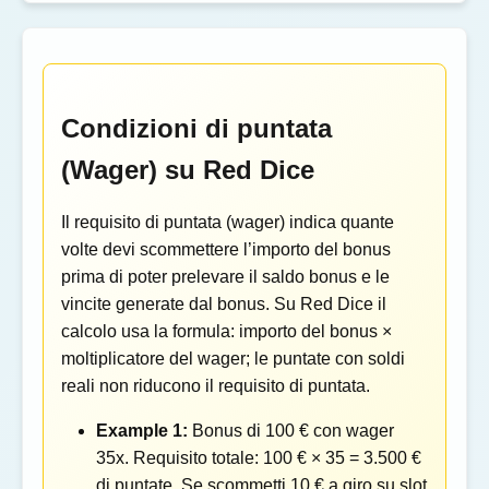
Condizioni di puntata
(Wager) su Red Dice
Il requisito di puntata (wager) indica quante
volte devi scommettere l’importo del bonus
prima di poter prelevare il saldo bonus e le
vincite generate dal bonus. Su Red Dice il
calcolo usa la formula: importo del bonus ×
moltiplicatore del wager; le puntate con soldi
reali non riducono il requisito di puntata.
Example 1:
Bonus di 100 € con wager
35x. Requisito totale: 100 € × 35 = 3.500 €
di puntate. Se scommetti 10 € a giro su slot